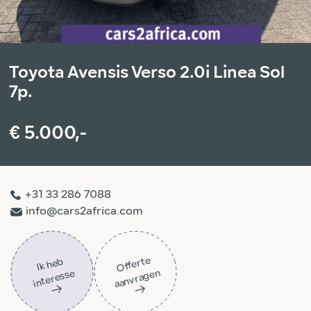
Toyota Avensis Verso 2.0i Linea Sol
7p.
€ 5.000,-
+31 33 286 7088
info@cars2africa.com
Off
ert
e
aa
n
vra
g
e
Ik
h
e
b
i
nt
er
ess
n
e