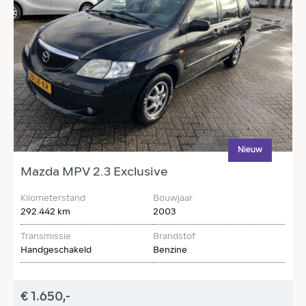
Nieuw
Mazda MPV 2.3 Exclusive
T
Kilometerstand
Bouwjaar
K
292.442 km
2003
2
Transmissie
Brandstof
T
Handgeschakeld
Benzine
H
€ 1.650,-
€