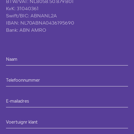
BTW/VAT: NL8058.50.879.B01
KvK: 31040361
Swift/BIC: ABNANL2A
IBAN: NL70ABNA0436195690
Bank: ABN AMRO
Naam
Telefoonnummer
E-mailadres
Voertuignr klant