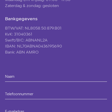
Maandag t/m vrijdag: 09:00 - 17:30
Zaterdag & zondag: gesloten
Bankgegevens
BTW/VAT: NL8058.50.879.B01
KvK: 31040361
Swift/BIC: ABNANL2A
IBAN: NL70ABNA0436195690
Bank: ABN AMRO
Naam
Telefoonnummer
E-mailadres