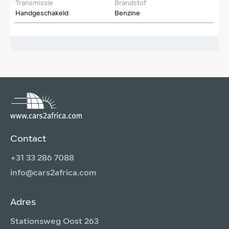
Transmissie
Brandstof
T
Handgeschakeld
Benzine
H
€
Contact
+31 33 286 7088
info@cars2africa.com
Adres
Stationsweg Oost 263