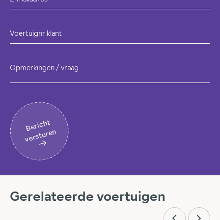
Voertuignr klant
Opmerkingen / vraag
B
eri
c
ht
v
erst
ur
en
Gerelateerde voertuigen