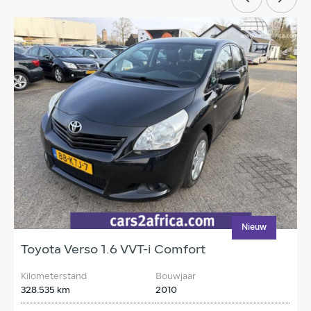
Nieuw
Toyota Verso 1.6 VVT-i Comfort
T
Kilometerstand
Bouwjaar
K
328.535 km
2010
1