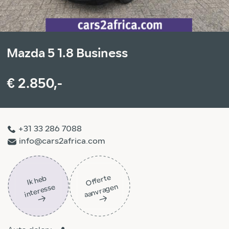
Mazda 5 1.8 Business
€ 2.850,-
+31 33 286 7088
info@cars2africa.com
Off
ert
e
aa
n
vra
g
e
Ik
h
e
b
i
nt
er
ess
n
e