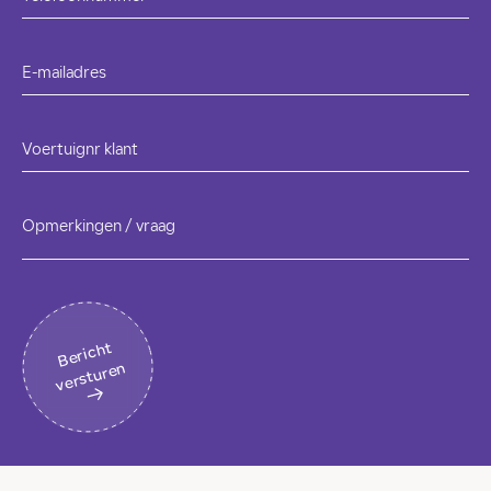
E-mailadres
Voertuignr klant
Opmerkingen / vraag
B
eri
c
ht
v
erst
ur
en