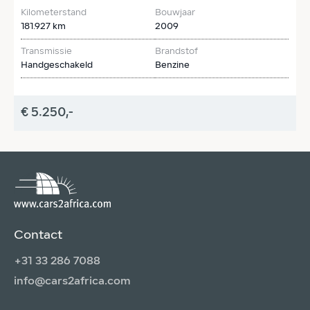
Kilometerstand
Bouwjaar
K
181.927 km
2009
2
Transmissie
Brandstof
T
Handgeschakeld
Benzine
A
€ 5.250,-
€
Contact
+31 33 286 7088
info@cars2africa.com