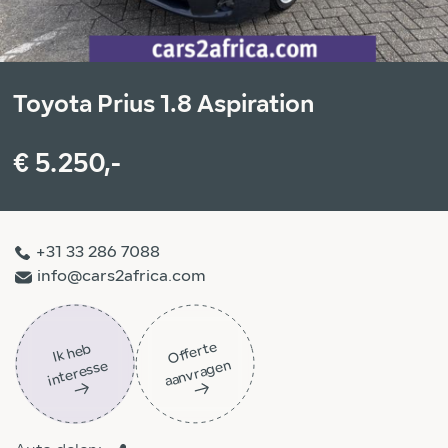
Toyota Prius 1.8 Aspiration
€ 5.250,-
+31 33 286 7088
info@cars2africa.com
Off
ert
e
aa
n
vra
g
e
Ik
h
e
b
i
nt
er
ess
n
e