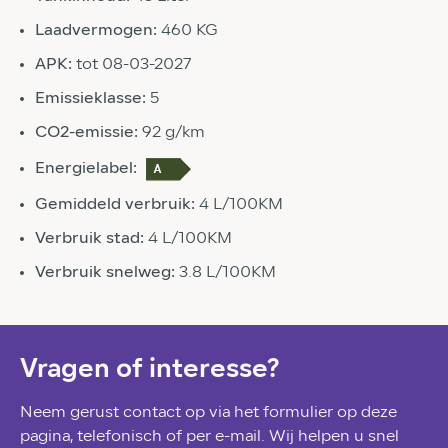
Laadvermogen:
460 KG
APK:
tot 08-03-2027
Emissieklasse:
5
CO2-emissie:
92 g/km
Energielabel:
Gemiddeld verbruik:
4 L/100KM
Verbruik stad:
4 L/100KM
Verbruik snelweg:
3.8 L/100KM
Vragen of interesse?
Neem gerust contact op via het formulier op deze
pagina, telefonisch of per e-mail. Wij helpen u snel