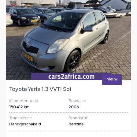
Nieuw
Toyota Yaris 1.3 VVTi Sol
T
Kilometerstand
Bouwjaar
K
180.412 km
2006
2
Transmissie
Brandstof
T
Handgeschakeld
Benzine
H