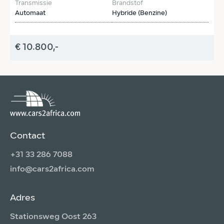
Transmissie
Brandstof
T
Automaat
Hybride (Benzine)
H
€ 10.800,-
€
Contact
+31 33 286 7088
info@cars2africa.com
Adres
Stationsweg Oost 263