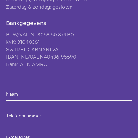
Maandag t/m vrijdag: 09:00 - 17:30
Zaterdag & zondag: gesloten
Bankgegevens
BTW/VAT: NL8058.50.879.B01
KvK: 31040361
Swift/BIC: ABNANL2A
IBAN: NL70ABNA0436195690
Bank: ABN AMRO
Naam
Telefoonnummer
E-mailadres