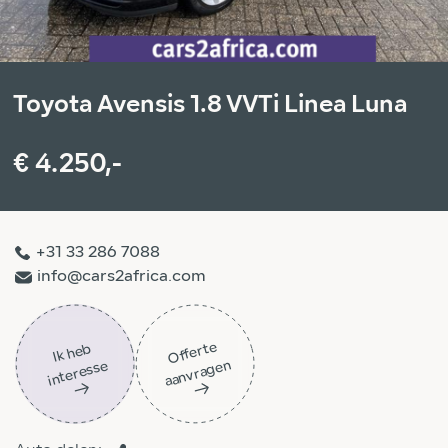
Toyota Avensis 1.8 VVTi Linea Luna
€ 4.250,-
+31 33 286 7088
info@cars2africa.com
Off
ert
e
aa
n
vra
g
e
Ik
h
e
b
i
nt
er
ess
n
e