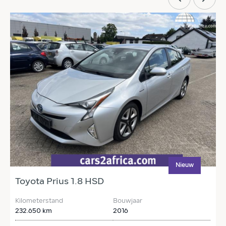
Nieuw
Toyota Prius 1.8 HSD
T
Kilometerstand
Bouwjaar
K
232.650 km
2016
2