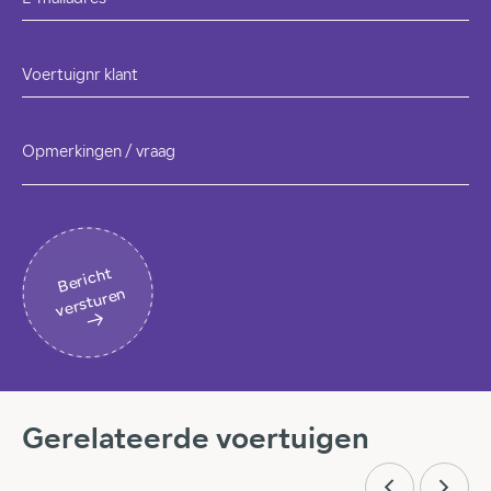
Voertuignr klant
Opmerkingen / vraag
B
eri
c
ht
v
erst
ur
en
Gerelateerde voertuigen