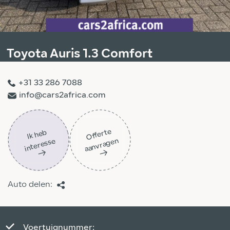
Toyota Auris 1.3 Comfort
+31 33 286 7088
info@cars2africa.com
Off
ert
e
aa
n
vra
g
e
Ik
h
e
b
i
nt
er
ess
n
e
Auto delen:
Voertuignummer: