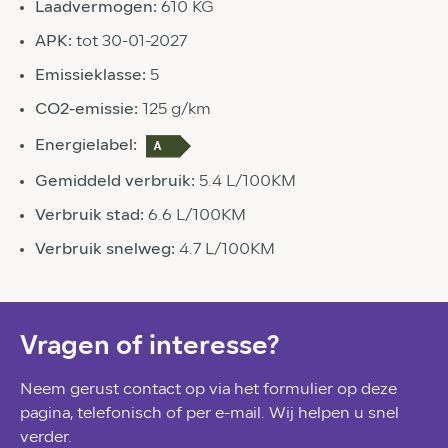
Laadvermogen:
610 KG
APK:
tot 30-01-2027
Emissieklasse:
5
CO2-emissie:
125 g/km
Energielabel:
Gemiddeld verbruik:
5.4 L/100KM
Verbruik stad:
6.6 L/100KM
Verbruik snelweg:
4.7 L/100KM
Vragen of interesse?
Neem gerust contact op via het formulier op deze
pagina, telefonisch of per e-mail. Wij helpen u snel
verder.