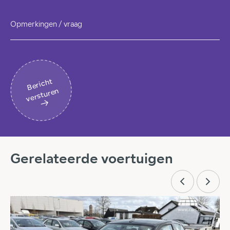
Opmerkingen / vraag
B
eri
c
ht
v
erst
ur
en
Gerelateerde voertuigen