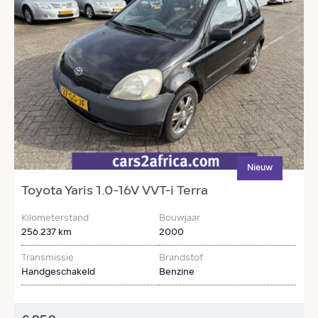
Nieuw
Toyota Yaris 1.0-16V VVT-i Terra
T
Kilometerstand
Bouwjaar
K
256.237 km
2000
3
Transmissie
Brandstof
T
Handgeschakeld
Benzine
H