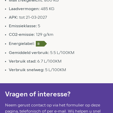
Max trekgewicht:
800 KG
Laadvermogen:
485 KG
APK:
tot 21-03-2027
Emissieklasse:
5
CO2-emissie:
129 g/km
Energielabel:
Gemiddeld verbruik:
5.5 L/100KM
Verbruik stad:
6.7 L/100KM
Verbruik snelweg:
5 L/100KM
Vragen of interesse?
Neem gerust contact op via het formulier op deze
pagina, telefonisch of per e-mail. Wij helpen u snel