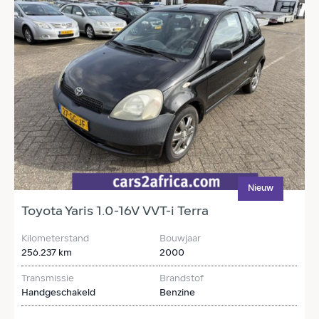
Nieuw
Toyota Yaris 1.0-16V VVT-i Terra
H
Kilometerstand
Bouwjaar
K
256.237 km
2000
1
Transmissie
Brandstof
T
Handgeschakeld
Benzine
H