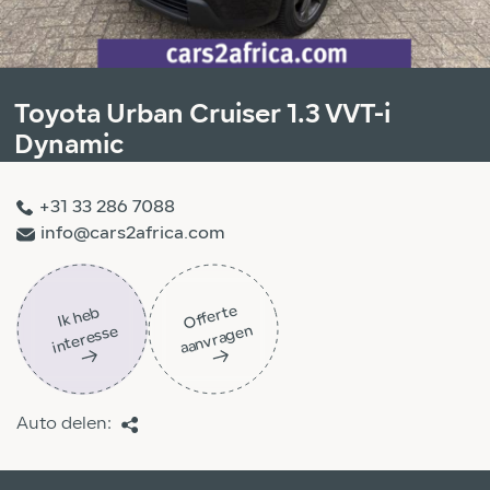
Toyota Urban Cruiser 1.3 VVT-i
Dynamic
+31 33 286 7088
info@cars2africa.com
Off
ert
e
aa
n
vra
g
e
Ik
h
e
b
i
nt
er
ess
n
e
Auto delen: