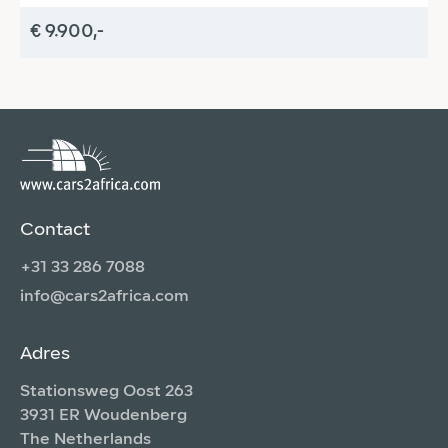
€ 9.900,-
€
Contact
+31 33 286 7088
info@cars2africa.com
Adres
Stationsweg Oost 263
3931 ER Woudenberg
The Netherlands