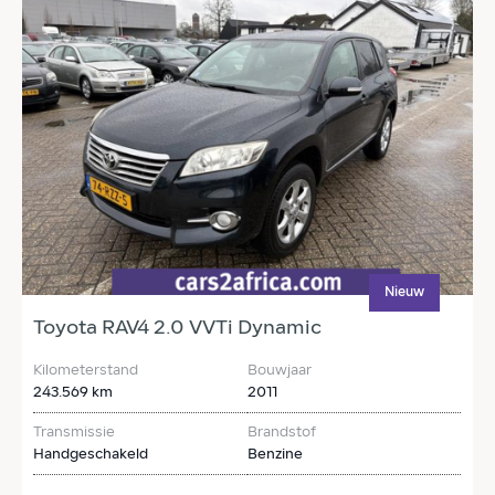
Nieuw
Toyota RAV4 2.0 VVTi Dynamic
T
Kilometerstand
Bouwjaar
K
243.569 km
2011
3
Transmissie
Brandstof
T
Handgeschakeld
Benzine
H