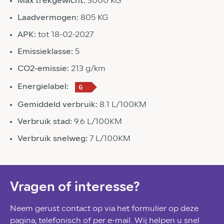
Max trekgewicht:
3000 KG
Laadvermogen:
805 KG
APK:
tot 18-02-2027
Emissieklasse:
5
CO2-emissie:
213 g/km
Energielabel:
Gemiddeld verbruik:
8.1 L/100KM
Verbruik stad:
9.6 L/100KM
Verbruik snelweg:
7 L/100KM
Vragen of interesse?
Neem gerust contact op via het formulier op deze
pagina, telefonisch of per e-mail. Wij helpen u snel