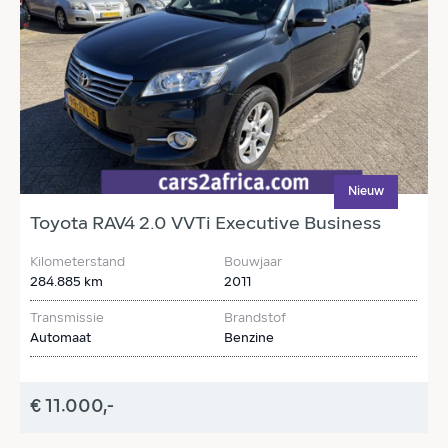
Nieuw
Toyota RAV4 2.0 VVTi Executive Business
T
Kilometerstand
Bouwjaar
K
284.885 km
2011
2
Transmissie
Brandstof
T
Automaat
Benzine
H
€ 11.000,-
€