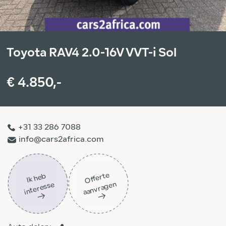
Toyota RAV4 2.0-16V VVT-i Sol
€ 4.850,-
+31 33 286 7088
info@cars2africa.com
Off
ert
e
aa
n
vra
g
e
Ik
h
e
b
i
nt
er
ess
n
e