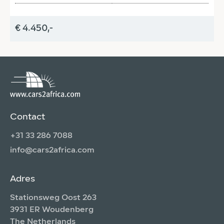
€ 4.450,-
€
Contact
+31 33 286 7088
info@cars2africa.com
Adres
Stationsweg Oost 263
3931 ER Woudenberg
The Netherlands