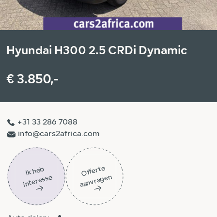
Hyundai H300 2.5 CRDi Dynamic
€ 3.850,-
+31 33 286 7088
info@cars2africa.com
Off
ert
e
aa
n
vra
g
e
Ik
h
e
b
i
nt
er
ess
n
e