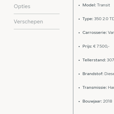
Model:
Transit
Opties
Type:
350 2.0 T
Verschepen
Carrosserie:
Va
Prijs:
€ 7.500,-
Tellerstand:
30
Brandstof:
Dies
Transmissie:
Ha
Bouwjaar:
2018