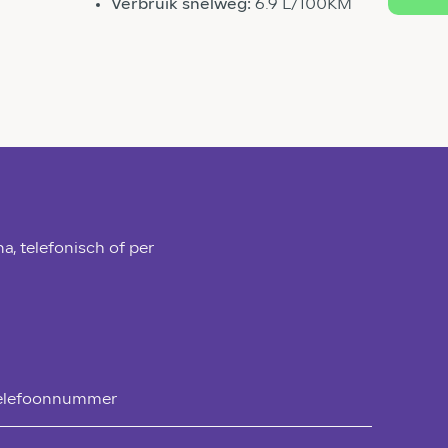
Verbruik snelweg:
6.9 L/100KM
a, telefonisch of per
elefoonnummer