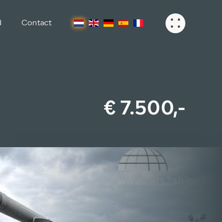
d
Contact
€ 7.500,-