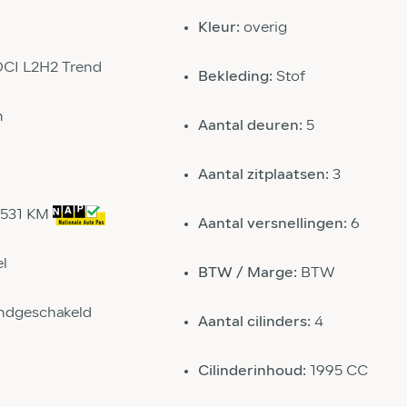
Kleur:
overig
DCI L2H2 Trend
Bekleding:
Stof
n
Aantal deuren:
5
Aantal zitplaatsen:
3
7531 KM
Aantal versnellingen:
6
el
BTW / Marge:
BTW
ndgeschakeld
Aantal cilinders:
4
Cilinderinhoud:
1995 CC