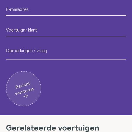
E-mailadres
Voertuignr klant
Opmerkingen / vraag
B
eri
c
ht
v
erst
ur
en
Gerelateerde voertuigen