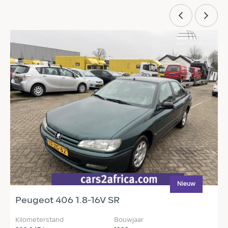
Nieuw
Peugeot 406 1.8-16V SR
T
Kilometerstand
Bouwjaar
K