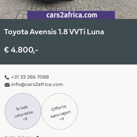
Toyota Avensis 1.8 VVTi Luna
€ 4.800,-
+31 33 286 7088
info@cars2africa.com
Off
ert
e
aa
n
vra
g
e
Ik
h
e
b
i
nt
er
ess
n
e