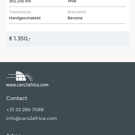
302.245 km
1998
2
Transmissie
Brandstof
T
Handgeschakeld
Benzine
H
€ 1.350,-
€
Contact
+31 33 286 7088
info@cars2africa.com